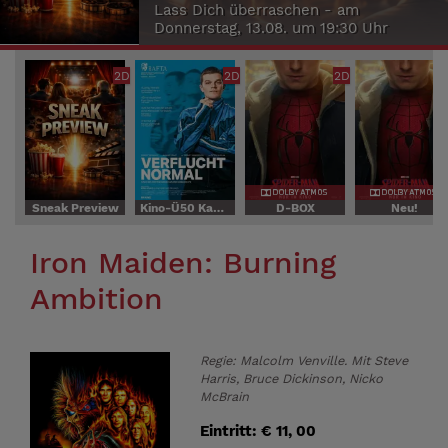
Lass Dich überraschen - am
Donnerstag, 13.08. um 19:30 Uhr
2D
2D
2D
Sneak Preview
Kino-Ü50 Kaffee, Kuchen, Kino
D-BOX
Neu!
Iron Maiden: Burning
Ambition
Regie: Malcolm Venville. Mit Steve
Harris, Bruce Dickinson, Nicko
McBrain
Eintritt: € 11, 00