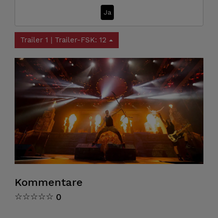
Ja
Trailer 1 | Trailer-FSK: 12
Kommentare
☆
☆
☆
☆
☆
0