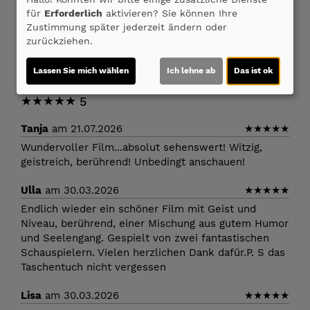
für
Erforderlich
aktivieren? Sie können Ihre
Zustimmung später jederzeit ändern oder
Trailer 1 | Trailer-FSK: 0
zurückziehen.
Lassen Sie mich wählen
Ich lehne ab
Das ist ok
Kommentare
★
★
★
★
★
5
Tanja
am 21.07.2026
★
★
★
★
★
Wundervoller Film...absolut sehenswert! Witzig,
geistreich, berührend! Unbedingt anschauen!
Ulla
am 30.03.2026
★
★
★
★
★
Endlich wieder ein schöner Film mit Geist und
Niveau, berührend, einer Mischung aus gutem Humor
und Seelengang. Gespielt von zwei fantastischen
Schauspielern. Vielen herzlichen Dank dafür.P. S das
Taschentuch nicht vergessen
Lisa
am 30.03.2026
★
★
★
★
★