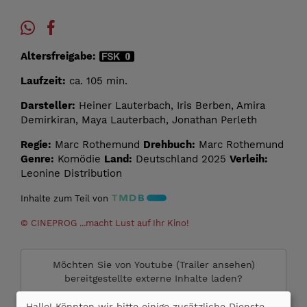
Altersfreigabe:
Laufzeit:
ca. 105 min.
Darsteller:
Heiner Lauterbach, Iris Berben, Amira
Demirkiran, Maya Lauterbach, Jonathan Perleth
Regie:
Marc Rothemund
Drehbuch:
Marc Rothemund
Genre:
Komödie
Land:
Deutschland 2025
Verleih:
Leonine Distribution
Inhalte zum Teil von
© CINEPROG ...macht Lust auf Ihr Kino!
Möchten Sie von
Youtube (Trailer ansehen)
bereitgestellte externe Inhalte laden?
Ja
Hallo! Könnten wir bitte einige zusätzliche Dienste