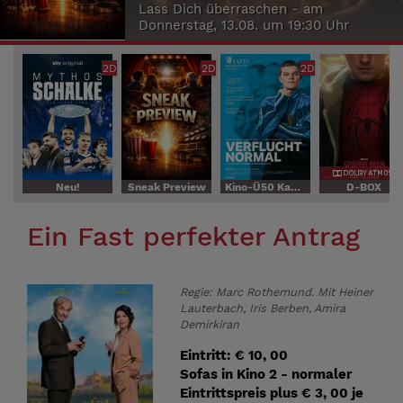
Lass Dich überraschen - am
Donnerstag, 13.08. um 19:30 Uhr
2D
2D
2D
Neu!
Sneak Preview
Kino-Ü50 Kaffee, Kuchen, Kino
D-BOX
Ein Fast perfekter Antrag
Regie: Marc Rothemund. Mit Heiner
Lauterbach, Iris Berben, Amira
Demirkiran
Eintritt: € 10, 00
Sofas in Kino 2 - normaler
Eintrittspreis plus € 3, 00 je