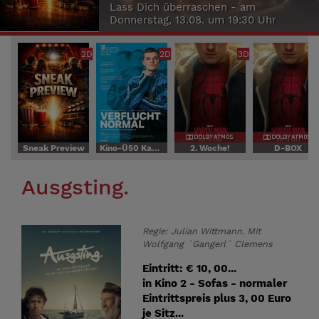
Lass Dich überraschen - am
Donnerstag, 13.08. um 19:30 Uhr
2D
2D
3D
Sneak Preview
Kino-Ü50 Kaffee, Kuchen, Kino
2. Woche!
D-BOX
Ausgsting.
Regie: Julian Wittmann. Mit
Wolfgang ´Gangerl´ Clemens
Eintritt: € 10, 00...
in Kino 2 - Sofas - normaler
Eintrittspreis plus 3, 00 Euro
je Sitz...