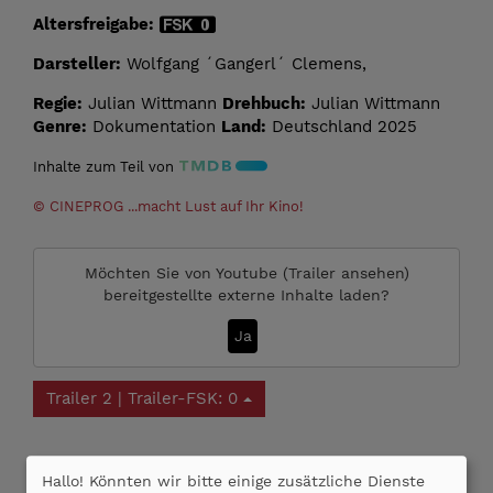
Altersfreigabe:
Darsteller:
Wolfgang ´Gangerl´ Clemens,
Regie:
Julian Wittmann
Drehbuch:
Julian Wittmann
Genre:
Dokumentation
Land:
Deutschland 2025
Inhalte zum Teil von
© CINEPROG ...macht Lust auf Ihr Kino!
Möchten Sie von
Youtube (Trailer ansehen)
bereitgestellte externe Inhalte laden?
Ja
Trailer 2 | Trailer-FSK: 0
Kommentare
Hallo! Könnten wir bitte einige zusätzliche Dienste