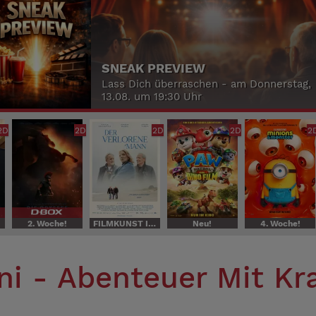
Am Sonntag, 30.08. um 16:30 U
2D
2D
2D
2D
2
2. Woche!
FILMKUNST IN WINTERBERG
Neu!
4. Woche!
i - Abenteuer Mit Kr