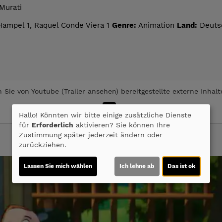
Murati
Hampel 1, Raquel Conde Viera 1
Genre:
Animation
Land:
Deuts
 Sie von
Youtube (Trailer ansehen)
bereitgestellte externe Inhal
Ja
Hallo! Könnten wir bitte einige zusätzliche Dienste
für
Erforderlich
aktivieren? Sie können Ihre
Zustimmung später jederzeit ändern oder
zurückziehen.
Lassen Sie mich wählen
Ich lehne ab
Das ist ok