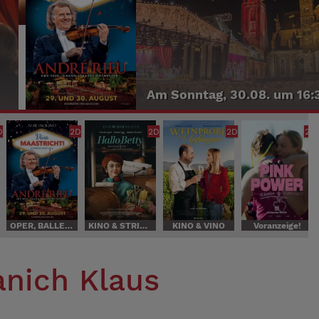
EHRENAMT
hr
Demnächst auch bei uns
D
2D
2D
2D
2D
OPER, BALLETT und KONZERT
KINO & STRICKEN
KINO & VINO
Voranzeige!
anich Klaus