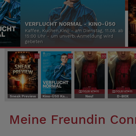
SNEAK PREVIEW
Lass Dich überraschen - am Donnerstag,
13.08. um 19:30 Uhr
2D
2D
3D
Sneak Preview
Kino-Ü50 Kaffee, Kuchen, Kino
Neu!
D-BOX
Meine Freundin Conn