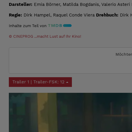
Darsteller:
Emia Börner, Matilda Bogdanis, Valerio Asteri 
Regie:
Dirk Hampel, Raquel Conde Viera
Drehbuch:
Dirk 
Inhalte zum Teil von
© CINEPROG ...macht Lust auf Ihr Kino!
Möchten
Trailer 1 | Trailer-FSK: 12