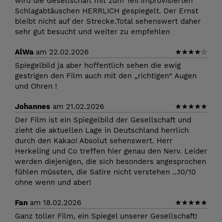
wird die Gesellschaft mit zum Teil improvisierten
Schlagabtäuschen HERRLICH gespiegelt. Der Ernst
bleibt nicht auf der Strecke.Total sehenswert daher
sehr gut besucht und weiter zu empfehlen
AlWa
am 22.02.2026
★
★
★
★
☆
Spiegelbild ja aber hoffentlich sehen die ewig
gestrigen den Film auch mit den „richtigen“ Augen
und Ohren !
Johannes
am 21.02.2026
★
★
★
★
★
Der Film ist ein Spiegelbild der Gesellschaft und
zieht die aktuellen Lage in Deutschland herrlich
durch den Kakao! Absolut sehenswert. Herr
Herkeling und Co treffen hier genau den Nerv. Leider
werden diejenigen, die sich besonders angesprochen
fühlen müssten, die Satire nicht verstehen ...10/10
ohne wenn und aber!
Fan
am 18.02.2026
★
★
★
★
★
Ganz toller Film, ein Spiegel unserer Gesellschaft!