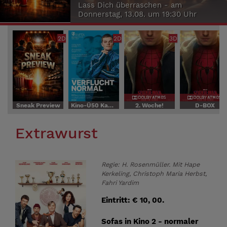
Lass Dich überraschen - am
Donnerstag, 13.08. um 19:30 Uhr
2D
2D
3D
Sneak Preview
Kino-Ü50 Kaffee, Kuchen, Kino
2. Woche!
D-BOX
Extrawurst
Regie: H. Rosenmüller. Mit Hape
Kerkeling, Christoph Maria Herbst,
Fahri Yardim
Eintritt: € 10, 00.
Sofas in Kino 2 - normaler